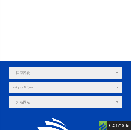
--国家部委--
--行业单位--
--知名网站--
0.017194s