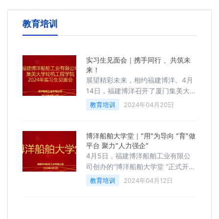
教育培训
实习生见面会｜携手同行 、共筑未
来！
展望精彩未来，相约福建博洋。4月
14日，福建博洋召开了厦门集美大学
轮机工程学院2024年大学生实习见
教育培训
2024年04月20日
面会，董事长李振恩携相关各部门负
责人参加了此次会议。与会领导对各
位实习生的到来表示热烈地欢迎，每
博洋船舶大学堂｜“用”为导向 “育”做
一名实习生依次做了简短的自我介
平台 聚力“人力强企”
绍，现场的气氛非常活跃、愉快。
4月5日，福建博洋船舶工业有限公
司创办的“博洋船舶大学堂 ”正式开课
了。“博洋船舶大学堂”秉承“相才、育
教育培训
2024年04月12日
才、护才、用才”人才理念，致力于
为全体员工创造更多的学习提升机
会，营造持续学习、终身学习的良好