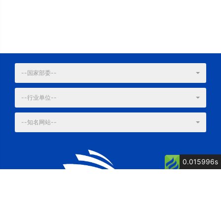
--国家部委--
--行业单位--
--知名网站--
0.015996s