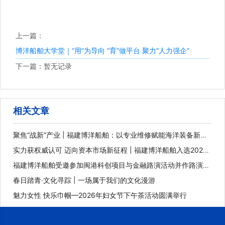
上一篇：
博洋船舶大学堂｜“用”为导向 “育”做平台 聚力“人力强企”
下一篇：暂无记录
相关文章
聚焦“战新”产业 | 福建博洋船舶：以专业维修赋能海洋装备新未
来
实力获权威认可 迈向资本市场新征程 | 福建博洋船舶入选2025
年福建省重点上市后备企业
福建博洋船舶受邀参加闽港科创项目与金融路演活动并作路演推
介
春日踏青·文化寻踪 | 一场属于我们的文化漫游
魅力女性 快乐巾帼—2026年妇女节下午茶活动圆满举行