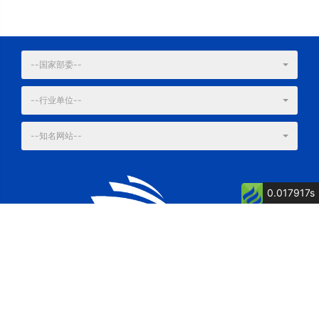
--国家部委--
--行业单位--
--知名网站--
0.017917s
公司简介
公司荣誉
关键词: 泉州船厂, 舶舶维修, 船舶制造, 博洋