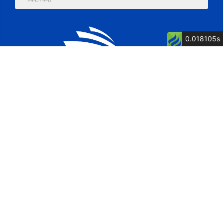
0.018105s
公司简介
公司荣誉
关键词: 泉州船厂, 舶舶维修, 船舶制造, 博洋
电话：13805007262 童经理
传真：0595-87615571
地址：福建省惠安县净峰镇松村村松村1117号
网址：http://www.fjbycb.com/
邮箱：postmaster@fjbycb.com