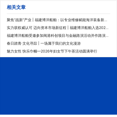
相关文章
聚焦“战新”产业 | 福建博洋船舶：以专业维修赋能海洋装备新未
来
实力获权威认可 迈向资本市场新征程 | 福建博洋船舶入选2025
年福建省重点上市后备企业
福建博洋船舶受邀参加闽港科创项目与金融路演活动并作路演推
介
春日踏青·文化寻踪 | 一场属于我们的文化漫游
魅力女性 快乐巾帼—2026年妇女节下午茶活动圆满举行