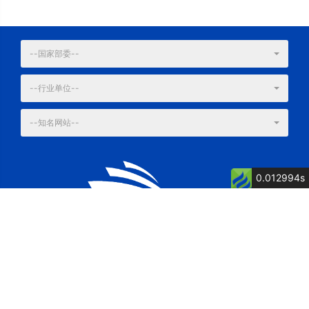
--国家部委--
--行业单位--
--知名网站--
0.012994s
公司简介
公司荣誉
关键词: 泉州船厂, 舶舶维修, 船舶制造, 博洋