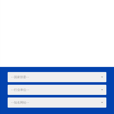
--国家部委--
--行业单位--
--知名网站--