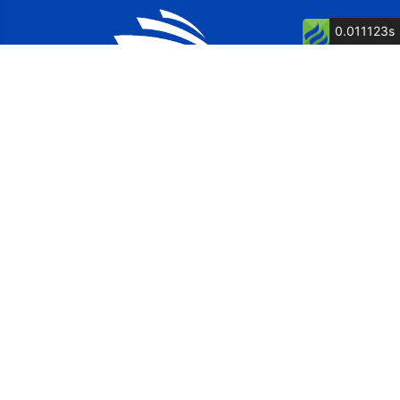
0.011123s
公司简介
公司荣誉
关键词: 泉州船厂, 舶舶维修, 船舶制造, 博洋
电话：13805007262 童经理
传真：0595-87615571
地址：福建省惠安县净峰镇松村村松村1117号
网址：http://www.fjbycb.com/
邮箱：postmaster@fjbycb.com