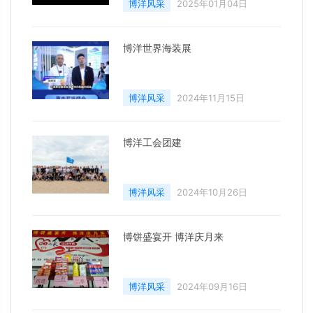
博洋风采
2025年01月04日
博洋世界海装展
博洋风采
2024年11月15日
博洋工会团建
博洋风采
2024年10月26日
博饼盛宴开 博洋庆月来
博洋风采
2024年09月16日