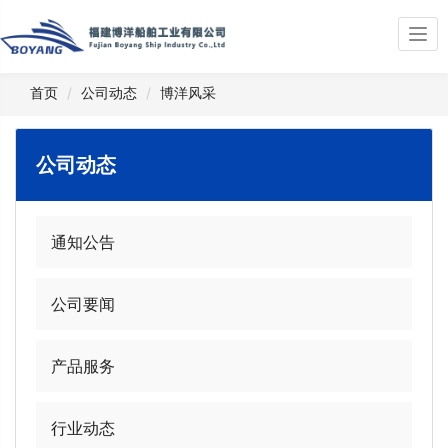
Togg
navi
首页
公司动态
博洋风采
公司动态
通知公告
公司要闻
产品服务
行业动态