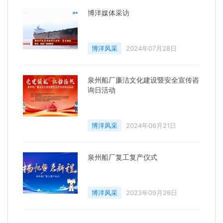
博洋媒体采访
博洋风采
2024年07月28日
泉州船厂廉洁文化建设暨安全宣传咨
询日活动
博洋风采
2024年06月21日
泉州船厂复工复产仪式
博洋风采
2023年09月26日