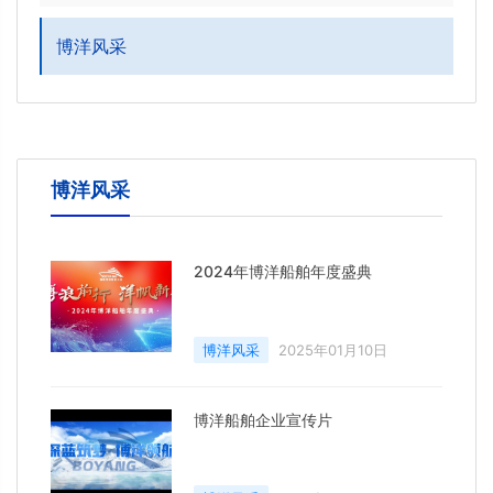
博洋风采
博洋风采
2024年博洋船舶年度盛典
博洋风采
2025年01月10日
博洋船舶企业宣传片