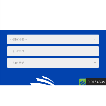
--国家部委--
--行业单位--
--知名网站--
0.016483s