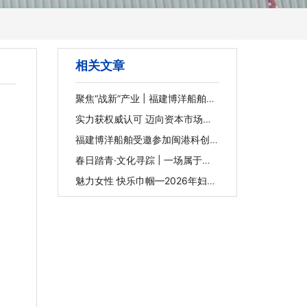
相关文章
聚焦“战新”产业 | 福建博洋船舶：
以专业维修赋能海洋装备新未来
实力获权威认可 迈向资本市场新
征程 | 福建博洋船舶入选2025年
福建省重点上市后备企业
福建博洋船舶受邀参加闽港科创项
目与金融路演活动并作路演推介
春日踏青·文化寻踪 | 一场属于我
们的文化漫游
魅力女性 快乐巾帼—2026年妇女
节下午茶活动圆满举行