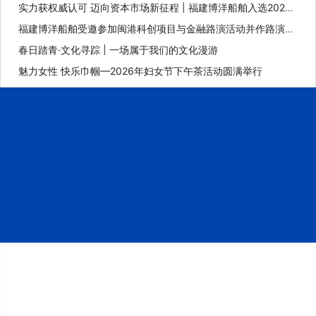
实力获权威认可 迈向资本市场新征程 | 福建博洋船舶入选2025
年福建省重点上市后备企业
福建博洋船舶受邀参加闽港科创项目与金融路演活动并作路演推
介
春日踏青·文化寻踪 | 一场属于我们的文化漫游
魅力女性 快乐巾帼—2026年妇女节下午茶活动圆满举行