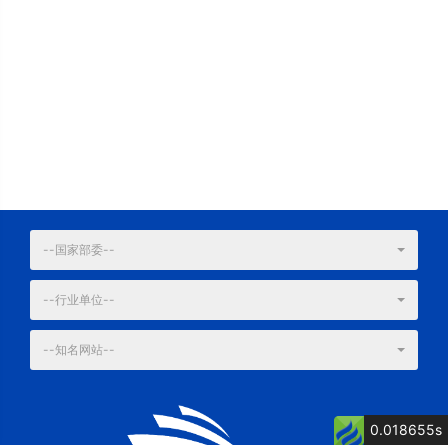
--国家部委--
--行业单位--
--知名网站--
0.018655s