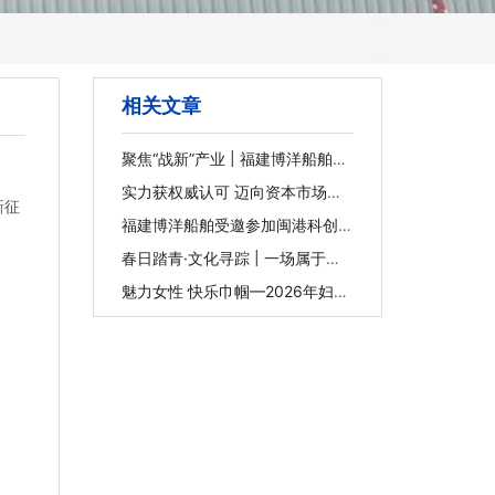
相关文章
聚焦“战新”产业 | 福建博洋船舶：
以专业维修赋能海洋装备新未来
实力获权威认可 迈向资本市场新
新征
征程 | 福建博洋船舶入选2025年
福建省重点上市后备企业
福建博洋船舶受邀参加闽港科创项
目与金融路演活动并作路演推介
春日踏青·文化寻踪 | 一场属于我
们的文化漫游
魅力女性 快乐巾帼—2026年妇女
节下午茶活动圆满举行