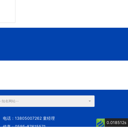
--知名网站--
电话：13805007262 童经理
0.018512s
传真：0595-87615571