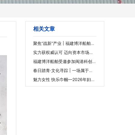
相关文章
聚焦“战新”产业 | 福建博洋船舶：
以专业维修赋能海洋装备新未来
实力获权威认可 迈向资本市场新
征程 | 福建博洋船舶入选2025年
福建省重点上市后备企业
福建博洋船舶受邀参加闽港科创项
目与金融路演活动并作路演推介
春日踏青·文化寻踪 | 一场属于我
们的文化漫游
魅力女性 快乐巾帼—2026年妇女
节下午茶活动圆满举行