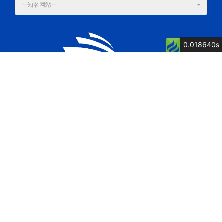
--知名网站--
0.018640s
公司简介
公司荣誉
关键词: 泉州船厂, 舶舶维修, 船舶制造, 博洋
电话：13805007262 童经理
传真：0595-87615571
地址：福建省惠安县净峰镇松村村松村1117号
网址：http://www.fjbycb.com/
邮箱：postmaster@fjbycb.com