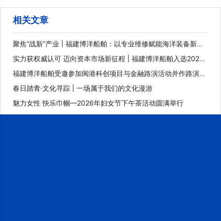
相关文章
聚焦“战新”产业 | 福建博洋船舶：以专业维修赋能海洋装备新未
来
实力获权威认可 迈向资本市场新征程 | 福建博洋船舶入选2025
年福建省重点上市后备企业
福建博洋船舶受邀参加闽港科创项目与金融路演活动并作路演推
介
春日踏青·文化寻踪 | 一场属于我们的文化漫游
魅力女性 快乐巾帼—2026年妇女节下午茶活动圆满举行