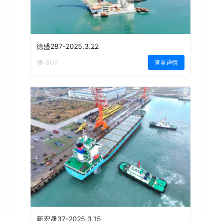
德盛287-2025.3.22
607
查看详情
新宏晟37-2025.3.15