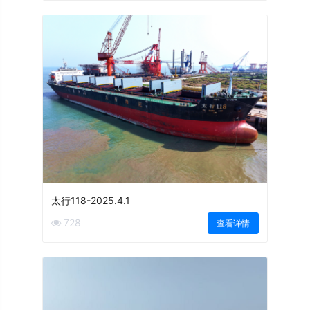
太行118-2025.4.1
728
查看详情