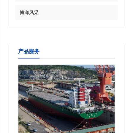
博洋风采
产品服务