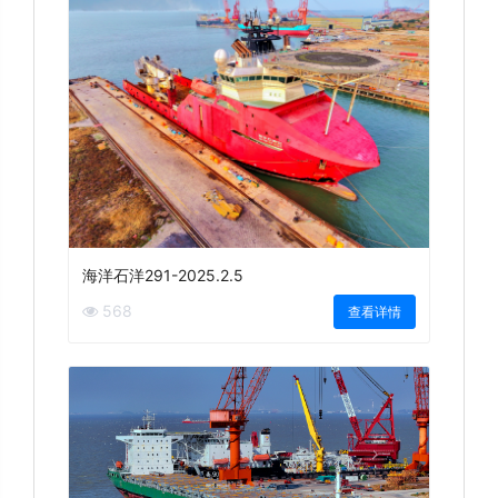
海洋石洋291-2025.2.5
568
查看详情