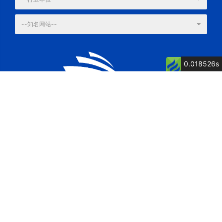
--知名网站--
0.018526s
公司简介
公司荣誉
关键词: 泉州船厂, 舶舶维修, 船舶制造, 博洋
电话：13805007262 童经理
传真：0595-87615571
地址：福建省惠安县净峰镇松村村松村1117号
网址：http://www.fjbycb.com/
邮箱：postmaster@fjbycb.com